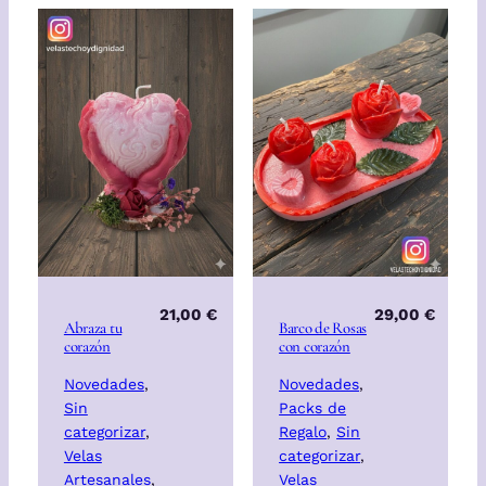
21,00
€
29,00
€
Abraza tu
Barco de Rosas
corazón
con corazón
Novedades
, 
Novedades
, 
Sin
Packs de
categorizar
, 
Regalo
, 
Sin
Velas
categorizar
, 
Artesanales
, 
Velas