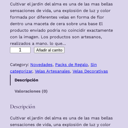
Cultivar el jardin del alma es una de las mas bellas
sensaciones de vida, una explosión de luz y color
formada por diferentes velas en forma de flor
dentro una maceta de cera sobre una base El
producto enviado podria no coincidir exactamente
con la imagen. Los productos son artesanos,
realizados a mano. lo que…
F
Añadir al carrito
l
o
Category:
Novedades
, 
Packs de Regalo
, 
Sin
r
categorizar
, 
Velas Artesanales
, 
Velas Decorativas
e
Descripción
s
d
Valoraciones (0)
e
V
Descripción
i
d
Cultivar el jardin del alma es una de las mas bellas
a
sensaciones de vida, una explosión de luz y color