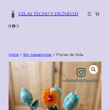
Saltar
al
VELAS TECHO Y DIGNIDAD
contenido
Instagram
Facebook
X
Inicio
/
Sin categorizar
/ Flores de Vida