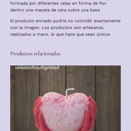
c
formada por diferentes velas en forma de flor
a
dentro una maceta de cera sobre una base
n
El producto enviado podria no coincidir exactamente
t
con la imagen. Los productos son artesanos,
i
realizados a mano. lo que hace que sean únicos
d
a
d
Productos relacionados