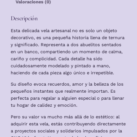
Valoraciones (0)
u
n
Descripción
t
o
Esta delicada vela artesanal no es solo un objeto
s
decorativo, es una pequeña historia llena de ternura
c
y significado. Representa a dos abuelitos sentados
a
en un banco, compartiendo un momento de calma,
n
cariño y complicidad. Cada detalle ha sido
t
cuidadosamente modelado y pintado a mano,
i
haciendo de cada pieza algo único e irrepetible.
d
Su diseño evoca recuerdos, amor y la belleza de los
a
pequeños instantes que realmente importan. Es
d
perfecta para regalar a alguien especial o para llenar
tu hogar de calidez y emoción.
Pero su valor va mucho más allá de lo estético: al
adquirir esta vela, estás contribuyendo directamente
a proyectos sociales y solidarios impulsados por la