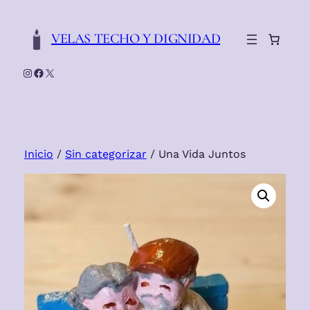
Saltar
al
VELAS TECHO Y DIGNIDAD
contenido
Instagram
Facebook
X
Inicio
/
Sin categorizar
/ Una Vida Juntos