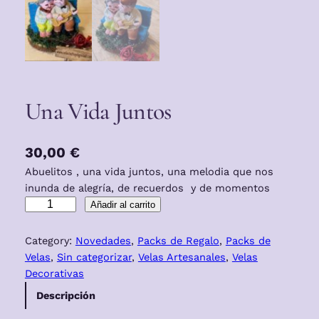
Una Vida Juntos
30,00
€
Abuelitos , una vida juntos, una melodia que nos
inunda de alegría, de recuerdos y de momentos
U
Añadir al carrito
n
a
Category:
Novedades
, 
Packs de Regalo
, 
Packs de
V
Velas
, 
Sin categorizar
, 
Velas Artesanales
, 
Velas
i
Decorativas
d
Descripción
a
J